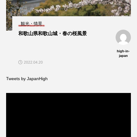
観光・情景
和歌山県和歌山城・春の桜風景
high-in-
japan
2022.04.20
Tweets by JapanHigh
動
画
プ
レ
ー
ヤ
ー