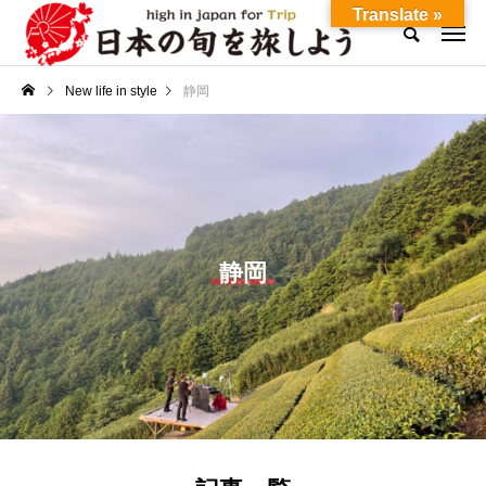
Translate »
New life in style
静岡
静岡